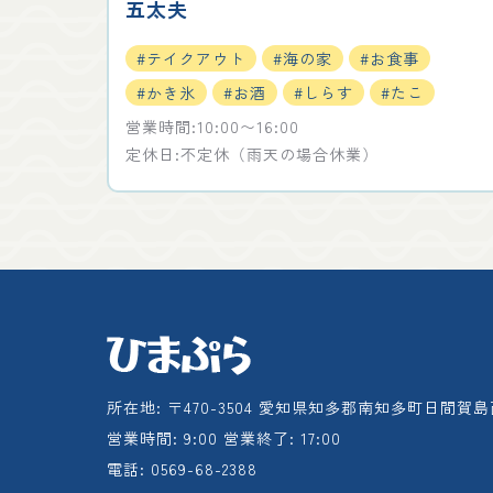
五太夫
#テイクアウト
#海の家
#お食事
#かき氷
#お酒
#しらす
#たこ
営業時間:10:00〜16:00
定休日:不定休（雨天の場合休業）
所在地: 〒470-3504 愛知県知多郡南知多町日間賀島
営業時間: 9:00 営業終了: 17:00
電話: 0569-68-2388