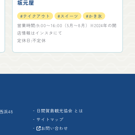
坂元屋
#テイクアウト
#スイーツ
#かき氷
営業時間:9:00〜16:00（5月〜8月）※2024年の開
店情報はインスタにて
定休日:不定休
日間賀島観光協会 とは
西浜48
サイトマップ
お問い合わせ