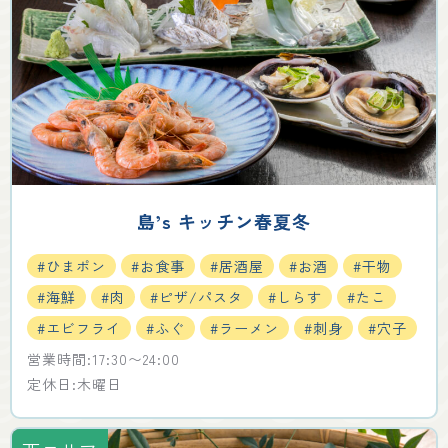
島’s キッチン春夏冬
#ひまポン
#お食事
#居酒屋
#お酒
#干物
#海鮮
#肉
#ピザ/パスタ
#しらす
#たこ
#エビフライ
#ふぐ
#ラーメン
#刺身
#穴子
営業時間:17:30〜24:00
定休日:木曜日