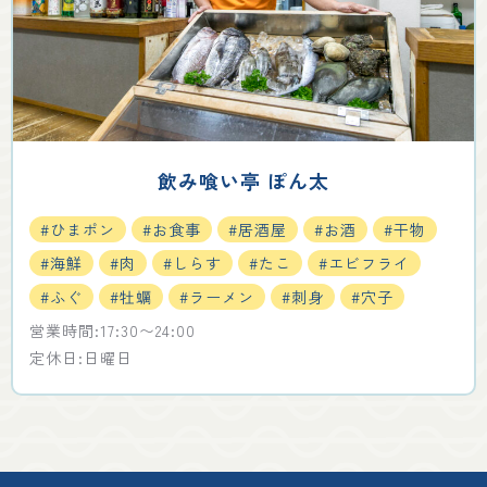
飲み喰い亭 ぽん太
#ひまポン
#お食事
#居酒屋
#お酒
#干物
#海鮮
#肉
#しらす
#たこ
#エビフライ
#ふぐ
#牡蠣
#ラーメン
#刺身
#穴子
営業時間:17:30〜24:00
定休日:日曜日