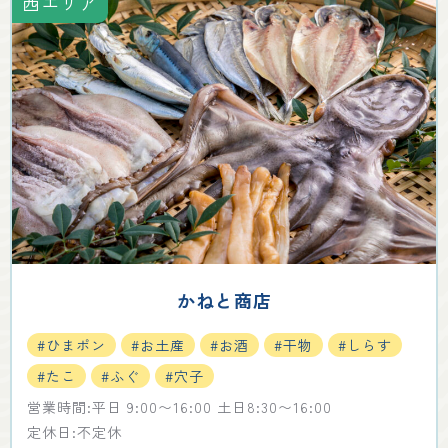
西エリア
かねと商店
#ひまポン
#お土産
#お酒
#干物
#しらす
#たこ
#ふぐ
#穴子
営業時間:平日 9:00〜16:00 土日8:30〜16:00
定休日:不定休