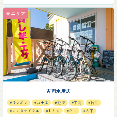
東エリア
吉翔水産店
#ひまポン
#お土産
#遊び
#干物
#釣り
#レンタサイクル
#しらす
#たこ
#穴子