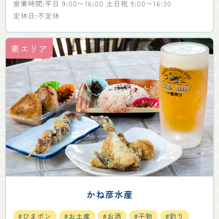
営業時間:平日 9:00〜16:00 土日祝 9:00〜16:30
定休日:不定休
東エリア
かね彦水産
#ひまポン
#お土産
#お酒
#干物
#釣り