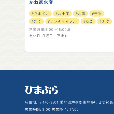
かね彦水産
#ひまポン
#お土産
#お酒
#干物
#釣り
#レンタサイクル
#たこ
#ふぐ
営業時間:9:00〜15:00頃
定休日:月曜日・不定休
所在地: 〒470-3504 愛知県知多郡南知多町日間賀島
営業時間: 9:00 営業終了: 17:00