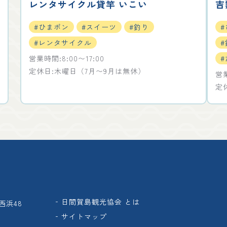
レンタサイクル貸竿 いこい
吉
#ひまポン
#スイーツ
#釣り
#レンタサイクル
#
営業時間:8:00〜17:00
#
定休日:木曜日（7月〜9月は無休）
営業
定
日間賀島観光協会 とは
西浜48
サイトマップ