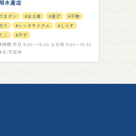
翔水産店
#ひまポン
#お土産
#遊び
#干物
釣り
#レンタサイクル
#しらす
たこ
#穴子
時間:平日 9:00〜16:00 土日祝 9:00〜16:30
休日:不定休