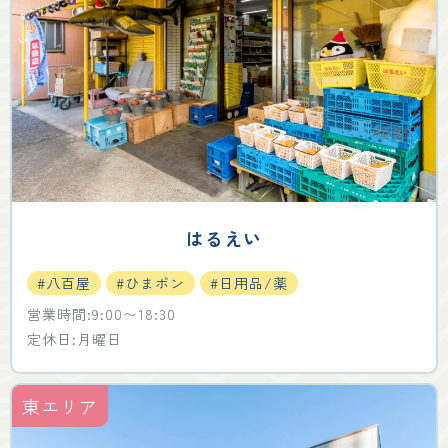
はるえい
#八百屋
#ひまポン
#日用品/薬
営業時間:9:00〜18:30
定休日:月曜日
東エリア