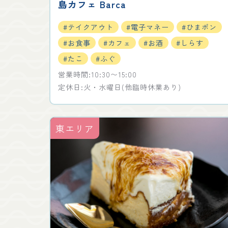
島カフェ Barca
#テイクアウト
#電子マネー
#ひまポン
#お食事
#カフェ
#お酒
#しらす
#たこ
#ふぐ
営業時間:10:30〜15:00
定休日:火・水曜日(他臨時休業あり)
東エリア