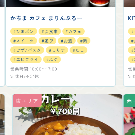
かちま カフェ まりんぶるー
KI
#ひまポン
#お食事
#カフェ
#スイーツ
#遊び
#お酒
#肉
#ピザ/パスタ
#しらす
#たこ
#
#エビフライ
#ふぐ
#
営業時間:10:00〜17:00
営業
定休日:不定休
定
東エリア
西