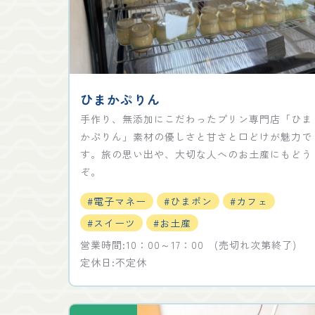
ひまかぷりん
手作り、無添加にこだわったプリン専門店「ひま
かぷりん」素材の優しさと甘さと口どけが魅力で
す。旅の思い出や、大切な人へのお土産にもどう
ぞ。
#電子マネー
#ひまポン
#カフェ
#スイーツ
#お土産
営業時間:10：00～17：00 (売切れ次第終了)
定休日:不定休