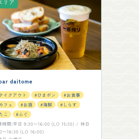
エリア
ar daitome
#テイクアウト
#ひまポン
#お食事
#カフェ
#お酒
#海鮮
#しらす
たこ
#ふぐ
時間:平日 9:30〜16:00 (LO 15:30) / 休日
30〜16:30 (LO 16:00)