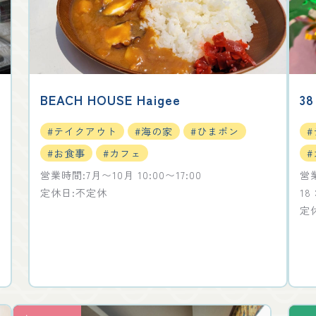
BEACH HOUSE Haigee
38
#テイクアウト
#海の家
#ひまポン
#お食事
#カフェ
営業時間:7月〜10月 10:00〜17:00
営業
定休日:不定休
18
定