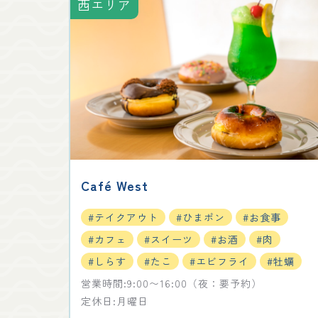
西エリア
Café West
#テイクアウト
#ひまポン
#お食事
#カフェ
#スイーツ
#お酒
#肉
#しらす
#たこ
#エビフライ
#牡蠣
営業時間:9:00〜16:00（夜：要予約）
定休日:月曜日