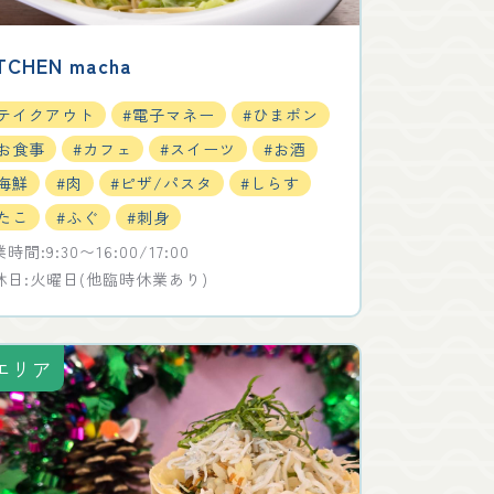
TCHEN macha
#テイクアウト
#電子マネー
#ひまポン
#お食事
#カフェ
#スイーツ
#お酒
海鮮
#肉
#ピザ/パスタ
#しらす
たこ
#ふぐ
#刺身
時間:9:30〜16:00/17:00
休日:火曜日(他臨時休業あり)
エリア