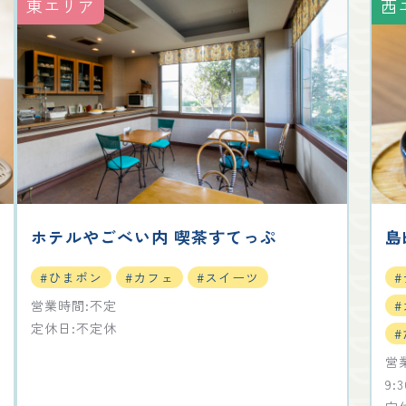
東エリア
西
ホテルやごべい内 喫茶すてっぷ
島b
#ひまポン
#カフェ
#スイーツ
営業時間:不定
定休日:不定休
#
営業
9: