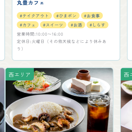
丸豊カフェ
#テイクアウト
#ひまポン
#お食事
#カフェ
#スイーツ
#お酒
#しらす
営業時間:10:00〜16:00
定休日:火曜日（その他天候などにより休みあ
り）
西エリア
西