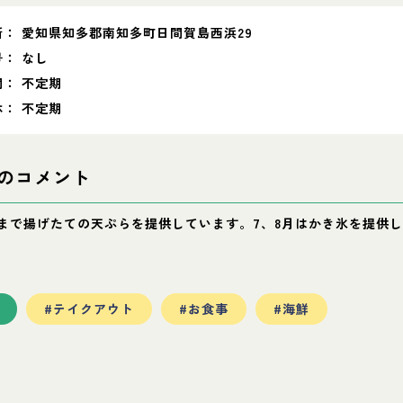
所：
愛知県知多郡南知多町日間賀島西浜29
号：
なし
間：
不定期
休：
不定期
のコメント
月まで揚げたての天ぷらを提供しています。7、8月はかき氷を提供
#テイクアウト
#お食事
#海鮮