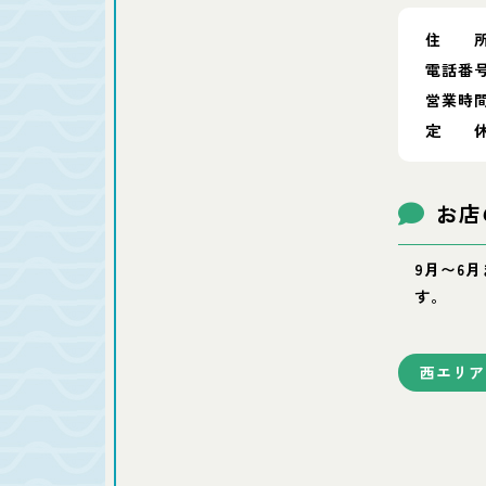
住 
電話番
営業時
定 
お店
9月〜6
す。
西エリア