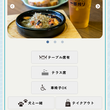
テーブル席有
テラス席
車椅子OK
犬と一緒
テイクアウト