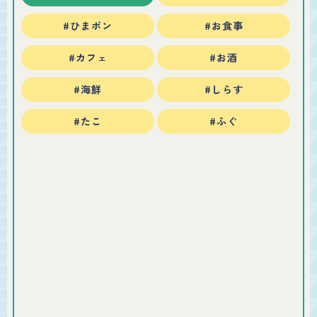
#ひまポン
#お食事
#カフェ
#お酒
#海鮮
#しらす
#たこ
#ふぐ