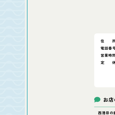
住 
電話番
営業時
定 
お店
西港目の