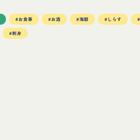
#お食事
#お酒
#海鮮
#しらす
#刺身